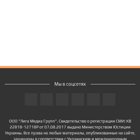
Мы в соцсетях
ООО "Лига Медиа Групп". Свидетельство о регистрации СМИ: КВ
22818-12718Р от 07.08.2017 выдано Министерством Юстиции
Украины. Все права на любые материалы, опубликованные на сайте,
защищены в соответствии с Украинским и международным