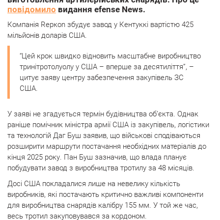
повідомило
видання efense News.
Компанія Repкon збудує завод у Кентуккі вартістю 425
мільйонів доларів США.
“Цей крок швидко відновить масштабне виробництво
тринітротолуолу у США – вперше за десятиліття”, –
цитує заяву центру забезпечення закупівель ЗС
США.
У заяві не згадується термін будівництва об’єкта. Однак
раніше помічник міністра армії США із закупівель, логістики
та технологій Даг Буш заявив, що військові сподіваються
розширити маршрути постачання необхідних матеріалів до
кінця 2025 року. Пан Буш зазначив, що влада планує
побудувати завод з виробництва тротилу за 48 місяців.
Досі США покладалися лише на невелику кількість
виробників, які постачають критично важливі компоненти
для виробництва снарядів калібру 155 мм. У той же час,
весь тротил закуповувався за кордоном.