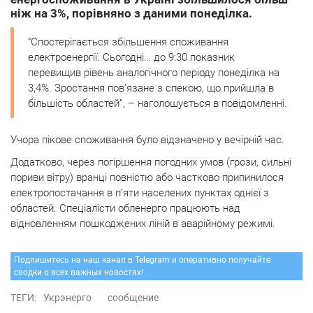
ніж на 3%, порівняно з даними понеділка.
“Спостерігається збільшення споживання
електроенергії. Сьогодні… до 9:30 показник
перевищив рівень аналогічного періоду понеділка на
3,4%. Зростання пов’язане з спекою, що прийшла в
більшість областей”, – наголошується в повідомленні.
Учора пікове споживання було відзначено у вечірній час.
Додатково, через погіршення погодних умов (грози, сильні
пориви вітру) вранці повністю або частково припинилося
електропостачання в п’яти населених пунктах однієї з
областей. Спеціалісти обленерго працюють над
відновленням пошкоджених ліній в аварійному режимі.
Подпишитесь на наш канал в Telegram и оперативно получайте
сводки о всех важных новостях!
ТЕГИ:
Укрэнерго
сообщение