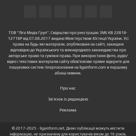
ТОВ "Ліга Медіа Груп". Свідоцтво про реєстрацію ЗМІ: КВ 22818-
12718Р від 07.08.2017 видано Міністерством Юстиції України. Усі
права на будь-які матеріали, опубліковані на сайті, захищені
відповідно до Українського та міжнародного законодавства про
авторське право та суміжні права. При використанні фото, аудіо/
відео і текстових матеріалів сайту обов'язкове пряме відкрите для
пошукових систем гіперпосилання на ligainform.com в першому
абзаці новини.
Про нас
Зв’язок із редакцією
Реклама
© 2017-2025 - ligainform.net. Деякі публікації можуть містити
інформацію, не призначену для користувачів віком до 16 років.