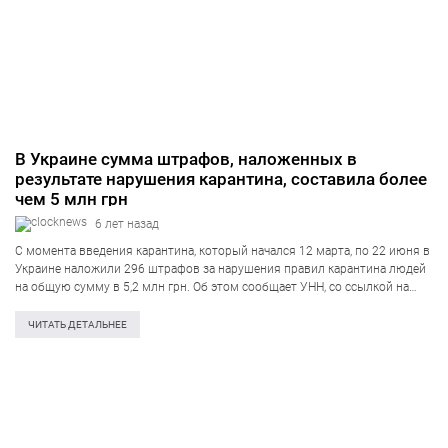
В Украине сумма штрафов, наложенных в
результате нарушения карантина, составила более
чем 5 млн грн
6 лет назад
С момента введения карантина, который начался 12 марта, по 22 июня в
Украине наложили 296 штрафов за нарушения правил карантина людей
на общую сумму в 5,2 млн грн. Об этом сообщает УНН, со ссылкой на
пресс службу Национальной полиции Украины….
ЧИТАТЬ ДЕТАЛЬНЕЕ