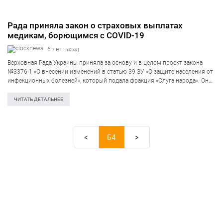
Рада приняла закон о страховых выплатах
медикам, борющимся с COVID-19
6 лет назад
Верховная Рада Украины приняла за основу и в целом проект закона
№3376-1 «О внесении изменений в статью 39 ЗУ «О защите населения от
инфекционных болезней», который подала фракция «Слуга народа». Он
предполагает дополнительные гарантии медицинским и другим
работникам, задействованным в…
ЧИТАТЬ ДЕТАЛЬНЕЕ
<
64
>