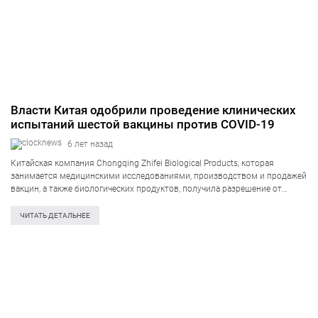
Власти Китая одобрили проведение клинических
испытаний шестой вакцины против COVID-19
6 лет назад
Китайская компания Chongqing Zhifei Biological Products, которая
занимается медицинскими исследованиями, производством и продажей
вакцин, а также биологических продуктов, получила разрешение от
властей Китая на проведение клинических испытаний вакцины от
коронавируса. Об этом сообщает УНН со ссылкой на газету “Пэнпай”.
ЧИТАТЬ ДЕТАЛЬНЕЕ
Ранее…