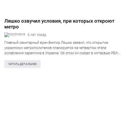
Ляшко озвучил условия, при которых откроют
метро
6 лет назад
Главный санитарный врач Виктор Ляшко заявил, что открытие
украинских метрополитенов планируется на четвертом этапе
ослабления карантина в Украине. Об этом он сказал в интервью РБК-
Украина. «Метро мы предполагали открыть на четвертом этапе, когда в
течение 10 дней подряд количество новых…
ЧИТАТЬ ДЕТАЛЬНЕЕ