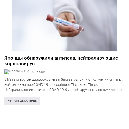
Японцы обнаружили антитела, нейтрализующие
коронавирус
6 лет назад
В Министерстве здравоохранения Японии заявили о получении антител,
нейтрализующие COVID-19, об сообщает The Japan Times.
Нейтрализующие антитела COVID-19 были обнаружены у восьми человек
после проведения ИФА-тестирования. Впервые в Японии обнаружены
антитела нейтрализующие коронавирнус, что делает их не
ЧИТАТЬ ДЕТАЛЬНЕЕ
восприимчивыми к данному…