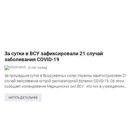
За сутки в ВСУ зафиксировали 21 случай
заболевания COVID-19
6 лет назад
За прошедшие сутки в Вооружённых силах Украины зарегистрирован 21
случай заболевания острой респираторной болезни COVID-19. Об этом
сообщает командование Медицинских сил ВСУ. «Из них в учреждениях
здравоохранения находится на лечении 13 человек (Национальный
военно-медицинский клинический центр «ГВКГ» — 4 военнослужащего,…
ЧИТАТЬ ДЕТАЛЬНЕЕ