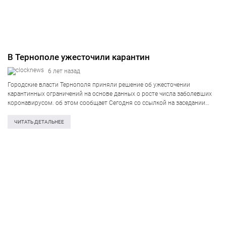
В Тернополе ужесточили карантин
6 лет назад
Городские власти Тернополя приняли решение об ужесточении
карантинных ограничений на основе данных о росте числа заболевших
коронавирусом. об этом сообщает Сегодня со ссылкой на заседании
городского штаба по борьбе с COVID-19. В принятом по итогам
рассмотрения эпидемической ситуации документе, предписаны…
ЧИТАТЬ ДЕТАЛЬНЕЕ