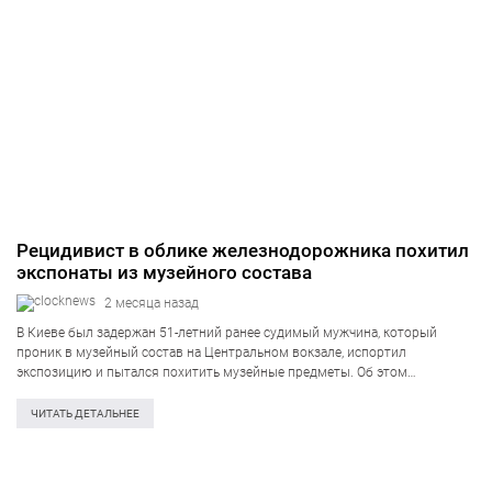
Рецидивист в облике железнодорожника похитил
экспонаты из музейного состава
2 месяца назад
В Киеве был задержан 51-летний ранее судимый мужчина, который
проник в музейный состав на Центральном вокзале, испортил
экспозицию и пытался похитить музейные предметы. Об этом
проинформировала пресс-служба Нацполиции в четверг, 4 июня.
Происшествие случилось недавно в музейном вагоне «Укрзализныци»,
ЧИТАТЬ ДЕТАЛЬНЕЕ
который…