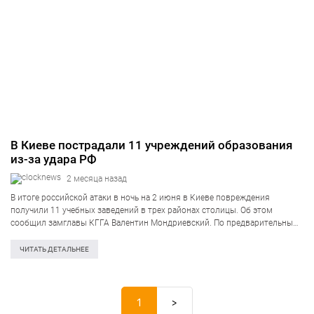
В Киеве пострадали 11 учреждений образования
из-за удара РФ
2 месяца назад
В итоге российской атаки в ночь на 2 июня в Киеве повреждения
получили 11 учебных заведений в трех районах столицы. Об этом
сообщил замглавы КГГА Валентин Мондриевский. По предварительным
сведениям, пострадали пять детских садов, четыре школы, учреждение
профтехобразования и техникум…
ЧИТАТЬ ДЕТАЛЬНЕЕ
1
>