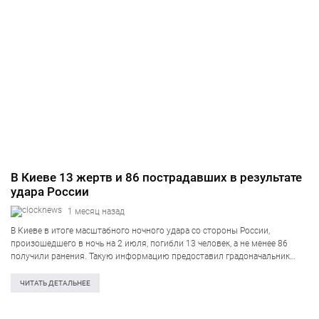
В Киеве 13 жертв и 86 пострадавших в результате
удара России
1 месяц назад
В Киеве в итоге масштабного ночного удара со стороны России,
произошедшего в ночь на 2 июля, погибли 13 человек, а не менее 86
получили ранения. Такую информацию предоставил градоначальник
столицы Виталий Кличко. «Сейчас насчитывается 86 раненых в городе
из-за ночной…
ЧИТАТЬ ДЕТАЛЬНЕЕ