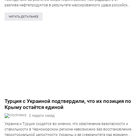
разлива нефтепродуктов в результате массированного удара российских
войск 2 июля. Как проинформировали в Киевской городской
государственной администрации (КГГА) в четверг, 1 июля,
ЧИТАТЬ ДЕТАЛЬНЕЕ
коммунальные службы сменили тактику:…
Турция с Украиной подтвердили, что их позиция по
Крыму остаётся единой
3 недели назад
Украина и Турция сходятся во мнении, что обеспечение безопасности и
стабильности в Черноморском регионе невозможно без восстановления
территориальной целостности Украины и её суверенитета над временно