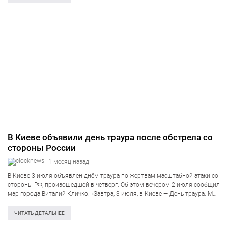
В Киеве объявили день траура после обстрела со
стороны России
1 месяц назад
В Киеве 3 июля объявлен днём траура по жертвам масштабной атаки со
стороны РФ, произошедшей в четверг. Об этом вечером 2 июля сообщил
мэр города Виталий Кличко. «Завтра, 3 июля, в Киеве — День траура. Мы
чтим память тех, кто…
ЧИТАТЬ ДЕТАЛЬНЕЕ