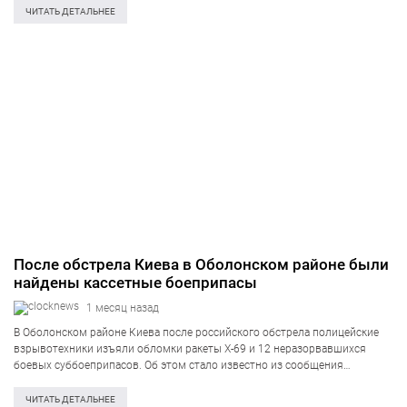
увеличилось содержание приземного озона и мелкодисперсной пыли….
ЧИТАТЬ ДЕТАЛЬНЕЕ
После обстрела Киева в Оболонском районе были
найдены кассетные боеприпасы
1 месяц назад
В Оболонском районе Киева после российского обстрела полицейские
взрывотехники изъяли обломки ракеты Х-69 и 12 неразорвавшихся
боевых суббоеприпасов. Об этом стало известно из сообщения
столичной полиции, опубликованного в четверг, 2 июля. Фрагменты
ракеты были обнаружены на территории одного из предприятий….
ЧИТАТЬ ДЕТАЛЬНЕЕ