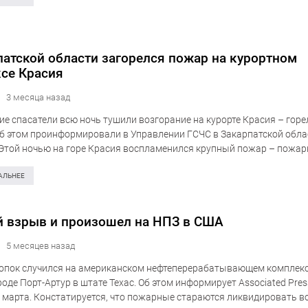
патской области загорелся пожар на курортном
се Красия
3 месяца назад
ие спасатели всю ночь тушили возгорание на курорте Красия – горе
Об этом проинформировали в Управлении ГСЧС в Закарпатской обла
«Этой ночью на горе Красия воспламенился крупный пожар – пожа
с пламенем до утра….
АЛЬНЕЕ
 взрыв и произошел на НПЗ в США
5 месяцев назад
опок случился на американском нефтеперерабатывающем комплекс
роде Порт-Артур в штате Техас. Об этом информирует Associated Pres
4 марта. Констатируется, что пожарные стараются ликвидировать в