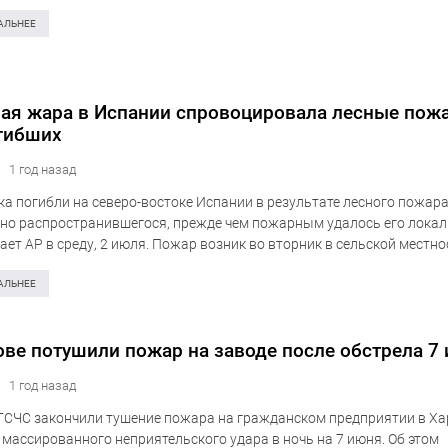
граничащих с заводом, чувствовался сильный аромат сероводорода
АЛЬНЕЕ
ая жара в Испании спровоцировала лесные пож
гибших
1 год назад
ка погибли на северо-востоке Испании в результате лесного пожара
но распространившегося, прежде чем пожарным удалось его локал
ает AP в среду, 2 июля. Пожар возник во вторник в сельской местн
ско в регионе Ла-Сегарра. Как…
АЛЬНЕЕ
ове потушили пожар на заводе после обстрела 7
1 год назад
ГСЧС закончили тушение пожара на гражданском предприятии в Ха
 массированного неприятельского удара в ночь на 7 июня. Об этом