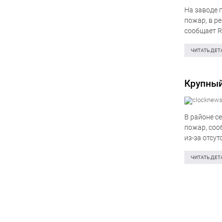
На заводе 
пожар, в р
сообщает R
кв. м. Пло
ЧИТАТЬ ДЕТ
Крупный
В районе с
пожар, соо
из-за отсу
представит
ЧИТАТЬ ДЕТ