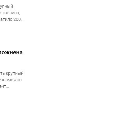
рупный
о топлива,
ватило 2000
сложнена
ать крупный
невозможно
ент