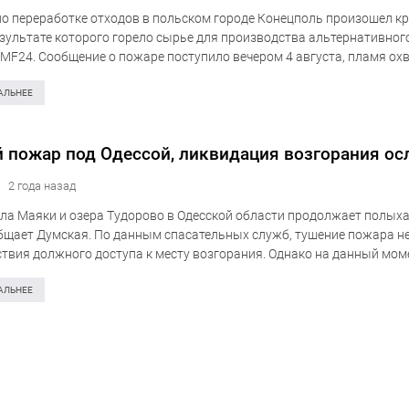
по переработке отходов в польском городе Конецполь произошел к
езультате которого горело сырье для производства альтернативног
MF24. Сообщение о пожаре поступило вечером 4 августа, пламя ох
щадь пожара включала цех с…
АЛЬНЕЕ
 пожар под Одессой, ликвидация возгорания о
2 года назад
ела Маяки и озера Тудорово в Одесской области продолжает полых
бщает Думская. По данным спасательных служб, тушение пожара 
тствия должного доступа к месту возгорания. Однако на данный мом
ели экстренных служб уверяют, что угрозы…
АЛЬНЕЕ