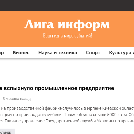
ир
Бизнес
Наука и техника
Спорт
Культура 
е вспыхнуло промышленное предприятие
3 месяца назад
 на производственной фабрике случилось в Ирпене Киевской облас
в цеху по производству мебели. Пламя объяло свыше 5000 кв. м. Об
т Главное управление Государственной службы Украины по чрез
в Киевской области. Пожар возник на улице…
АЛЬНЕЕ