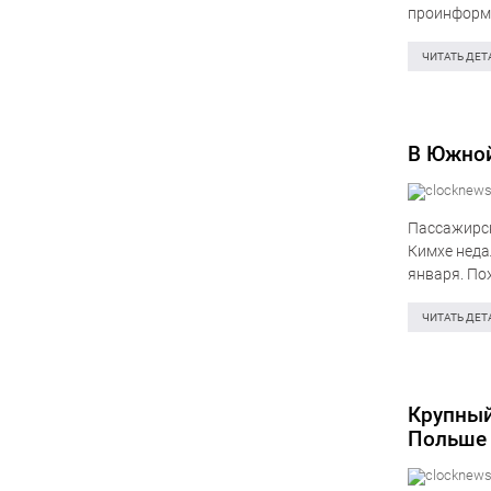
проинформи
продолжало
ЧИТАТЬ ДЕТ
В Южной
Пассажирск
Кимхе неда
января. По
хвостовой 
ЧИТАТЬ ДЕТ
Крупный
Польше