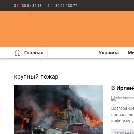
$
- 30.5 / 32.18
€
- 32.05 / 33.77
Главная
Украина
М
крупный пожар
В Ирпен
Возгорание
произошло 
информируе
ситуациям 
ЧИТАТЬ ДЕТ