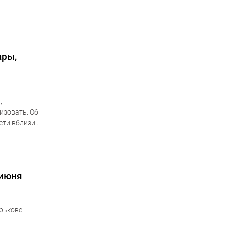
. В…
ары,
,
изовать. Об
ости вблизи
 июня
рькове