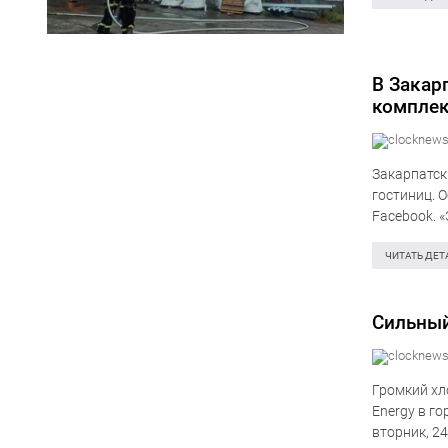
В Закар
комплек
Закарпатск
гостиниц. 
Facebook. 
сражались 
ЧИТАТЬ ДЕТ
Сильный
Громкий хл
Energy в го
вторник, 2