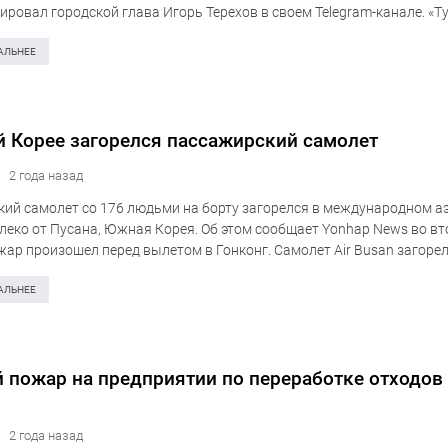
ровал городской глава Игорь Терехов в своем Telegram-канале. «Т
сь 12 суток, на месте возгорания трудились ГСЧС, была задейств
АЛЬНЕЕ
 Корее загорелся пассажирский самолет
2 года назад
ий самолет со 176 людьми на борту загорелся в международном а
леко от Пусана, Южная Корея. Об этом сообщает Yonhap News во вт
жар произошел перед вылетом в Гонконг. Самолет Air Busan загорел
части, а…
АЛЬНЕЕ
 пожар на предприятии по переработке отходов
2 года назад