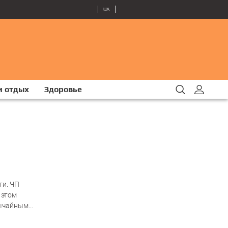
UA
и отдых
Здоровье
ти. ЧП
 этом
вычайным