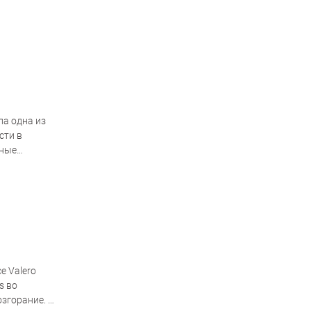
ла одна из
сти в
рные
е Valero
s во
озгорание. В