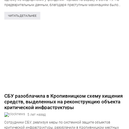
предварительным данным, благодаря преступным махинациям было
присвоено 12 миллионов гривен. Об этом информирует центр
коммуникации Службы безопасности Украины. Как установило
ЧИТАТЬ ДЕТАЛЬНЕЕ
следствие, «схему» организовала…
СБУ разоблачила в Кропивницком схему хищения
средств, выделенных на реконструкцию объекта
критической инфраструктуры
5 лет назад
Сотрудники СБУ, реализуя меры по системной защите объектов
критической инфраструктуры, разоблачили в Кропивницком местных