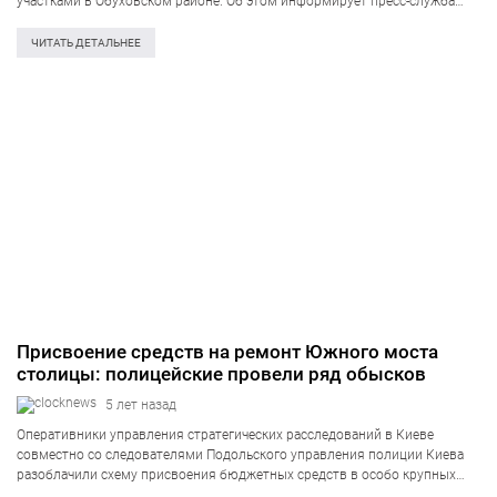
участками в Обуховском районе. Об этом информирует пресс-служба
Службы безопасности Украины. Злоумышленники организовали
механизм присвоения земли через продажу подконтрольной частной
ЧИТАТЬ ДЕТАЛЬНЕЕ
структуре. По предварительным данным, цена…
Присвоение средств на ремонт Южного моста
столицы: полицейские провели ряд обысков
5 лет назад
Оперативники управления стратегических расследований в Киеве
совместно со следователями Подольского управления полиции Киева
разоблачили схему присвоения бюджетных средств в особо крупных
размерах. Общая сумма договора на проведение подрядных работ