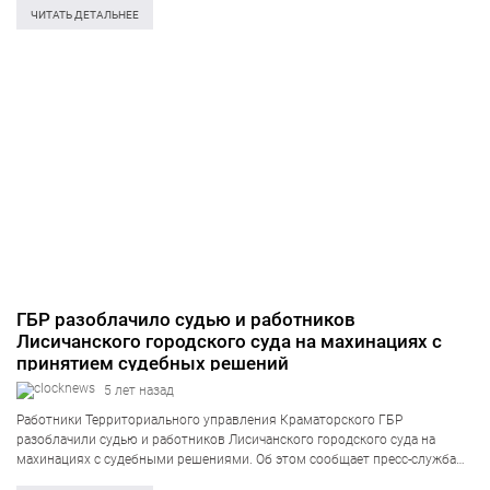
центр-коммуникаций Службы безопасности Украины. Как удалось
ЧИТАТЬ ДЕТАЛЬНЕЕ
установить СБУ,…
ГБР разоблачило судью и работников
Лисичанского городского суда на махинациях с
принятием судебных решений
5 лет назад
Работники Территориального управления Краматорского ГБР
разоблачили судью и работников Лисичанского городского суда на
махинациях с судебными решениями. Об этом сообщает пресс-служба
Государственного бюро расследований. «По предварительной