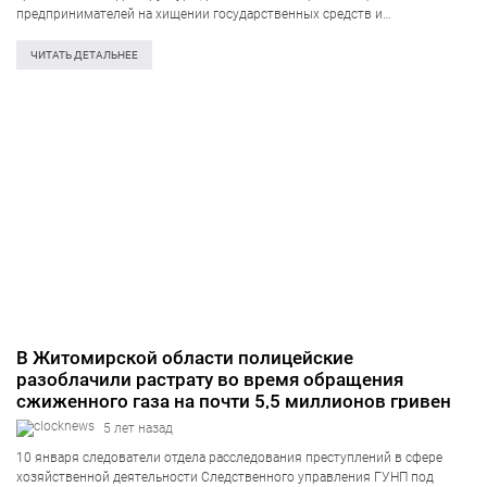
предпринимателей на хищении государственных средств и
предотвратили возможную экологическую катастрофу регионального
масштаба. Об этом сообщает центр коммуникации Службы
ЧИТАТЬ ДЕТАЛЬНЕЕ
безопасности Украины. По предварительной информации,
злоумышленники разворовали около…
В Житомирской области полицейские
разоблачили растрату во время обращения
сжиженного газа на почти 5,5 миллионов гривен
5 лет назад
10 января следователи отдела расследования преступлений в сфере
хозяйственной деятельности Следственного управления ГУНП под