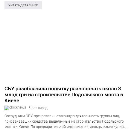
составила 148 миллионов гривен. Денежные средства предназначались
ЧИТАТЬ ДЕТАЛЬНЕЕ
для капитального ремонта деформационных…
СБУ разоблачила попытку разворовать около 3
млрд грн на строительстве Подольского моста в
Киеве
5 лет назад
Сотрудники СБУ прекратили незаконную деятельность группы лиц,
присваивавших средства, выделенные на строительство Подольского
моста в Киеве. По предварительной информации, дельцы замахнулись
на хищение бюджета в сумме около 3 млрд. грн. Об этом информирует