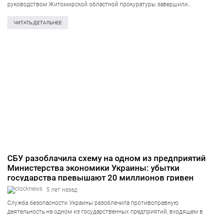
руководством Житомирской областной прокуратуры завершили
процессуальные действия по разоблачению схемы хищения сжиженного
газа дочернего предприятия. Обвинение в отношении 34-летнего
ЧИТАТЬ ДЕТАЛЬНЕЕ
руководителя насосной станции направлено в суд. Об этом…
СБУ разоблачила схему на одном из предприятий
Министерства экономики Украины: убытки
государства превышают 20 миллионов гривен
5 лет назад
Служба безопасности Украины разоблачила противоправную
деятельность на одном из государственных предприятий, входящем в