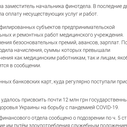
ла заместитель начальника финотдела. В последние д
а оплату несуществующих услуг и работ.
аффилированных субъектов предпринимательской
льных и ремонтных работ медицинского учреждения.
ния безосновательных премий, авансов, зарплат. П
одила начисления, суммы которых превышали
ения как медицинским работникам, так и лицам, як
тся в сообщении.
ных банковских карт, куда регулярно поступали пр
 удалось присвоить почти 12 млн грн государственн
оровья Украины на борьбу с пандемией COVID-19.
инансового отдела сообщено о подозрении по ч. 5 ст
ние им путём злоупотребления служебным положение