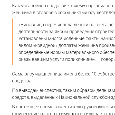
Как установило следствие, «схему» организова
женщина в сговоре с сообщниками осуществлял
«Чиновница перечисляла деньги на счета 
деятельности за якобы проведение строите
Установлены многочисленные факты начисле
видом «ковидной» доплаты женщина произв
определённые нормы материального обеспеч
оказывавшим услуги поликлинике», — говори
Сама злоумышленница имела более 10 собствен
средства.
По выводам экспертиз, таким образом дельцам
средств, выделенных Национальной службой зд
В настоящее время заместителю руководителя ф
(присвоение, растрата имущества или завладе