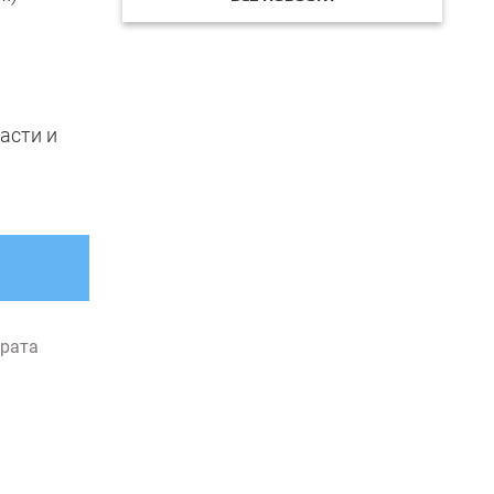
асти и
рата