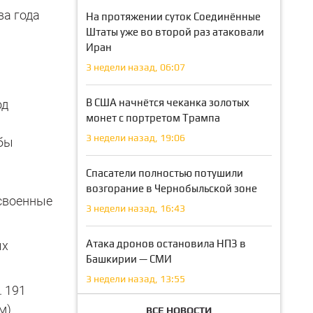
ва года
На протяжении суток Соединённые
Штаты уже во второй раз атаковали
Иран
3 недели назад, 06:07
В США начнётся чеканка золотых
од
монет с портретом Трампа
3 недели назад, 19:06
обы
Спасатели полностью потушили
возгорание в Чернобыльской зоне
исвоенные
3 недели назад, 16:43
Атака дронов остановила НПЗ в
ых
Башкирии — СМИ
3 недели назад, 13:55
. 191
м)
ВСЕ НОВОСТИ