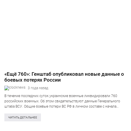
«Ещё 760»: Генштаб опубликовал новые данные о
боевых потерях России
3 года назад
В течение последних суток украинские военные ликвидировали 760
российских военных. Об этом свидетельствуют данные Генерального
штаба ВСУ. Общие боевые потери ВС РФ в личном составе с начала
войны составляют 163 320 человек. Также украинские защитники
уничтожили: танков — 3506 (+2)…
ЧИТАТЬ ДЕТАЛЬНЕЕ