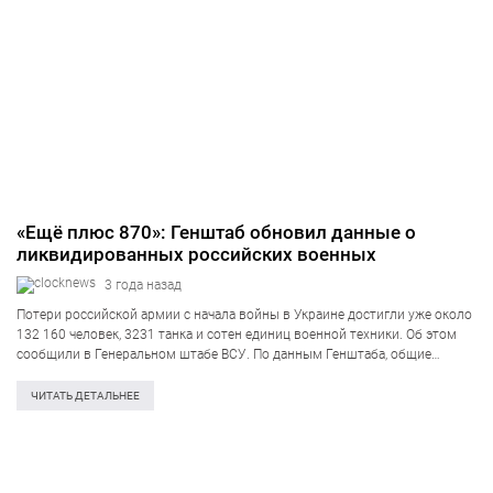
«Ещё плюс 870»: Генштаб обновил данные о
ликвидированных российских военных
3 года назад
Потери российской армии с начала войны в Украине достигли уже около
132 160 человек, 3231 танка и сотен единиц военной техники. Об этом
сообщили в Генеральном штабе ВСУ. По данным Генштаба, общие
боевые потери России с 24.02.2022 по 06.02.2023 ориентировочно…
ЧИТАТЬ ДЕТАЛЬНЕЕ