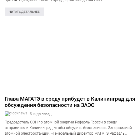
при НАТО Джулиан Смит в преддверии заседания глав
внешнеполитических ведомств стран Альянса, которое пройдёт 4-5
апреля в Брюсселе. «Мы ожидаем, что Украина начнёт своё…
ЧИТАТЬ ДЕТАЛЬНЕЕ
Глава МАГАТЭ в среду прибудет в Калининград для
обсуждения безопасности на ЗАЭС
3 года назад
Председатель ООН по атомной энергии Рафаэль Гросси в среду
отправится в Калининград, чтобы обсудить безопасность Запорожской
атомной электростанции. «Генеральный директор МАГАТЭ Рафаэль
Гросси посетит в среду Калининград в рамках текущих консультаций,