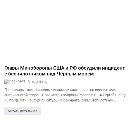
Главы Минобороны США и РФ обсудили инцидент
с беспилотником над Чёрным морем
3 года назад
Переговоры глав оборонных ведомств состоялись по инициативе
американской стороны. Министры обороны России и США Сергей Шойгу
и Ллойд Остин обсудили ситуацию с американским беспилотным
аппаратом, упавшим в Чёрное море. Об этом Остин рассказал
журналистам в среду на пресс-конференции, которая состоялась…
ЧИТАТЬ ДЕТАЛЬНЕЕ