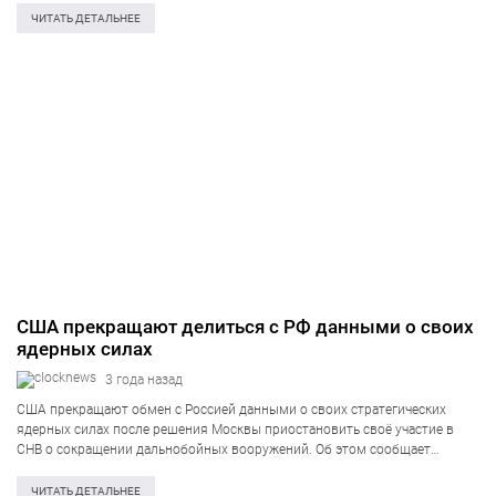
направленных на обеспечение защиты Запорожской атомной
ЧИТАТЬ ДЕТАЛЬНЕЕ
электростанции Украины в ходе…
США прекращают делиться с РФ данными о своих
ядерных силах
3 года назад
США прекращают обмен с Россией данными о своих стратегических
ядерных силах после решения Москвы приостановить своё участие в
СНВ о сокращении дальнобойных вооружений. Об этом сообщает
издание The Washington Post со ссылкой на официальные лица США.
Белый дом направил в Кремль послание,…
ЧИТАТЬ ДЕТАЛЬНЕЕ