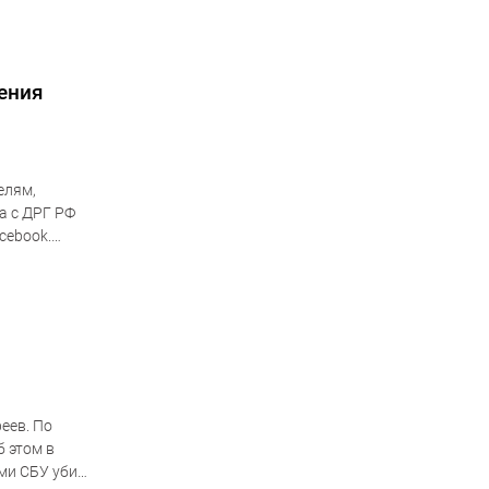
ения
елям,
а с ДРГ РФ
cebook.
еев. По
 этом в
ами СБУ убит