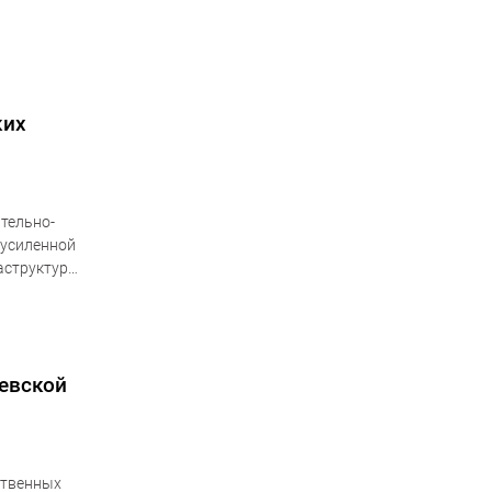
ких
тельно-
 усиленной
аструктуры
ужбы
евской
ственных