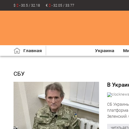
$
- 30.5 / 32.18
€
- 32.05 / 33.77
Главная
Украина
М
СБУ
В Украи
СБ Украины
платформа 
Зеленский.
похожий на 
ЧИТАТЬ ДЕТ