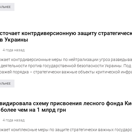
й гомельской делегации Украины Денис…
АЛЬНЕЕ
сточает контрдиверсионную защиту стратегичес
в Украины
4 года назад
жает контрдиверсионные меры по нейтрализации угроз разведыва
деятельности против государственной безопасности Украины. Под
ражей порядка – стратегически важные объекты критической инфр
ссового пребывания людей. Об этом информирует пресс-служба Сл
ти Украины. К совместным профилактическим мерам привлечены…
АЛЬНЕЕ
видировала схему присвоения лесного фонда Ки
 более чем на 1 млрд грн
4 года назад
жает комплексные меры по защите стратегически важных государ