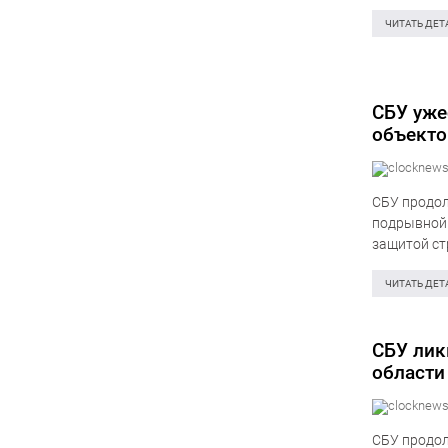
член перво
ЧИТАТЬ ДЕТ
СБУ уже
объекто
СБУ продол
подрывной 
защитой ст
и места ма
безопаснос
ЧИТАТЬ ДЕТ
СБУ лик
области
СБУ продол