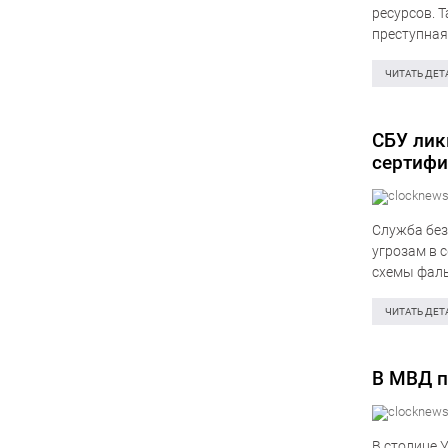
ресурсов. 
преступная
фонда Укра
Сообщается
ЧИТАТЬ ДЕТ
СБУ лик
сертифи
Служба без
угрозам в 
схемы фаль
раз – в Чер
ЧИТАТЬ ДЕТ
В МВД п
В столице 