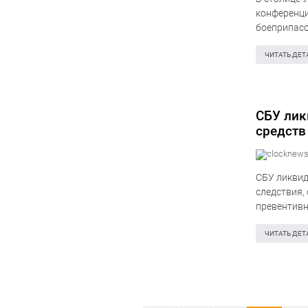
конференци
боеприпасо
приказом М
ЧИТАТЬ ДЕТ
СБУ лик
средств
СБУ ликвид
следствия,
превентивн
сговоре со
безопасно
ЧИТАТЬ ДЕТ