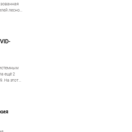
низованная
млей лесного
ины.
VID-
системным
ла ещё 2
. На этот
жия
ая