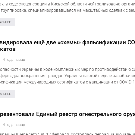
Так, в ходе спецоперации в Киевской области нейтрализована орга
 группировка, специализировавшаяся на масштабных сделках с зе
ины. Об этом информирует пресс-центр Службы безопасности Укра
, что злоумышленники незаконно…
АЛЬНЕЕ
видировала ещё две «схемы» фальсификации CO
катов
4 года назад
опасности Украины в ходе комплексных мер по противодействию 
сфере здравоохранения граждан Украины на этой неделе разоблачи
сификации международных сертификатов о вакцинации от COVID-19
касской и Ровно. Об этом…
АЛЬНЕЕ
резентовали Единый реестр огнестрельного ору
4 года назад
Украины Киеве сегодня, 17 февраля, состоялась первая национальн