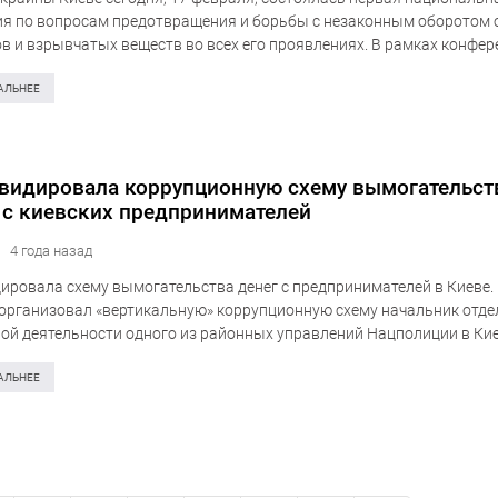
я по вопросам предотвращения и борьбы с незаконным оборотом 
в и взрывчатых веществ во всех его проявлениях. В рамках конфе
ВД утверждено положение о Едином реестре оружия ЕИС…
АЛЬНЕЕ
видировала коррупционную схему вымогательст
 с киевских предпринимателей
4 года назад
ировала схему вымогательства денег с предпринимателей в Киеве
 организовал «вертикальную» коррупционную схему начальник отде
ой деятельности одного из районных управлений Нацполиции в Кие
 своими подчинёнными. Об этом информирует пресс-служба Службы
сти Украины. «Злоумышленники…
АЛЬНЕЕ