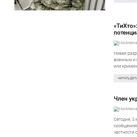
«ТиХто»
потенци
Новая разр
военным и 
или кримин
В Украине 
ЧИТАТЬ ДЕТ
Член ук
Сегодня, 5
сообщениям
частности 