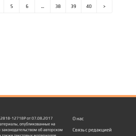
5
6
…
38
39
40
>
 22818-12718Р от 07.08.2017
О нас
атериалы, опубликованные на
Связь с редакцией
 законодательством об авторском
а также текстовых материалов