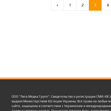
<
1
2
3
4
ООО "Лига Медиа Групп". Свидетельство о регистрации СМИ: КВ
выдано Министерством Юстиции Украины. Все права на любые м
сайте, защищены в соответствии с Украинским и международным
праве и смежных правах. При использовании фото, аудио/видео 