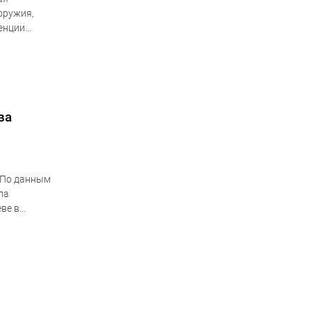
оружия,
ренции
ва
. По данным
ла
ве в