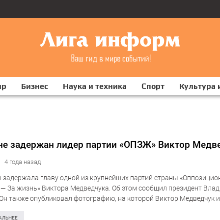
ир
Бизнес
Наука и техника
Спорт
Культура 
не задержан лидер партии «ОПЗЖ» Виктор Медв
4 года назад
 задержала главу одной из крупнейших партий страны «Оппозицио
— За жизнь» Виктора Медведчука. Об этом сообщил президент Вла
 Он также опубликовал фотографию, на которой Виктор Медведчук и
него человек сидит на стуле в…
АЛЬНЕЕ