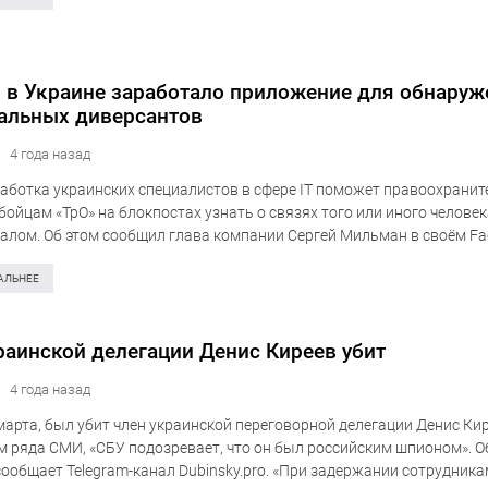
: в Украине заработало приложение для обнаруж
альных диверсантов
4 года назад
аботка украинских специалистов в сфере IT поможет правоохранит
бойцам «ТрО» на блокпостах узнать о связях того или иного человек
алом. Об этом сообщил глава компании Сергей Мильман в своём Fa
заработало приложение…
АЛЬНЕЕ
раинской делегации Денис Киреев убит
4 года назад
 марта, был убит член украинской переговорной делегации Денис Кир
 ряда СМИ, «СБУ подозревает, что он был российским шпионом». Об
сообщает Telegram-канал Dubinsky.pro. «При задержании сотрудник