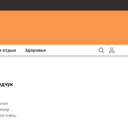
и отдых
Здоровье
едчук
нная
димир
ли очень