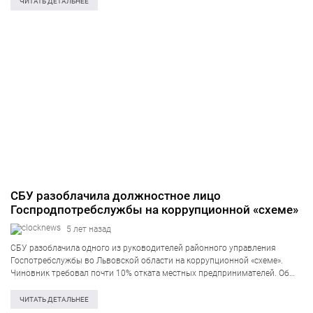
безопасности Украины. Как удалось установить спецслужбе, схему
ЧИТАТЬ ДЕТАЛЬНЕЕ
организовали два жителя Киева. Они…
СБУ разоблачила должностное лицо
Госпродпотребслужбы на коррупционной «схеме»
5 лет назад
СБУ разоблачила одного из руководителей районного управления
Госпотребслужбы во Львовской области на коррупционной «схеме».
Чиновник требовал почти 10% отката местных предпринимателей. Об
этом сообщает пресс-служба Службы безопасности Украины.
«Задокументировано, что чиновник грозился «создать искусственные
ЧИТАТЬ ДЕТАЛЬНЕЕ
препятствия для местного предпринимателя» и отказывался…