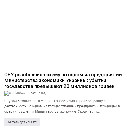
СБУ разоблачила схему на одном из предприятий
Министерства экономики Украины: убытки
государства превышают 20 миллионов гривен
5 лет назад
Служба безопасности Украины разоблачила противоправную
деятельность на одном из государственных предприятий, входящем в
сферу управления Министерства экономики Украины. По
предварительным оценкам, злоумышленники нанесли государству
ущерб более чем на 22 млн грн. Об этом информирует пресс-центр
ЧИТАТЬ ДЕТАЛЬНЕЕ
Службы безопасности Украины. «Как установило следствие,…