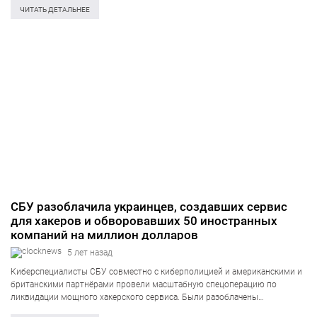
правительственных сайтов была приостановлена на…
ЧИТАТЬ ДЕТАЛЬНЕЕ
СБУ разоблачила украинцев, создавших сервис
для хакеров и обворовавших 50 иностранных
компаний на миллион долларов
5 лет назад
Киберспециалисты СБУ совместно с киберполицией и американскими и
британскими партнёрами провели масштабную спецоперацию по
ликвидации мощного хакерского сервиса. Были разоблачены
злоумышленники, которые совершали хакерские атаки на иностранные