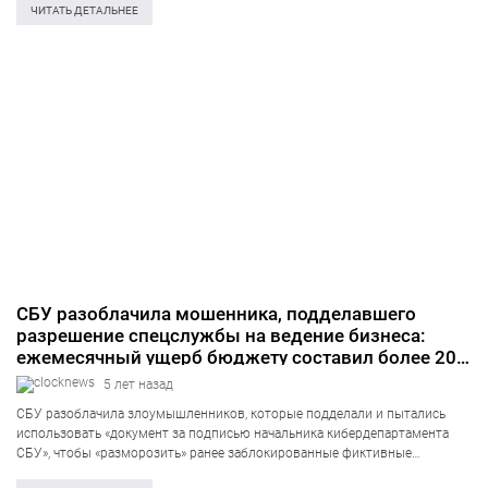
компании, а также оказывали платные услуги по подмене IP-адресов
ЧИТАТЬ ДЕТАЛЬНЕЕ
другим хакерам. По предварительным…
СБУ разоблачила мошенника, подделавшего
разрешение спецслужбы на ведение бизнеса:
ежемесячный ущерб бюджету составил более 20
млн грн
5 лет назад
CБУ разоблачила злоумышленников, которые подделали и пытались
использовать «документ за подписью начальника кибердепартамента
СБУ», чтобы «разморозить» ранее заблокированные фиктивные
предприятия. Таким образом, они хотели возобновить работу