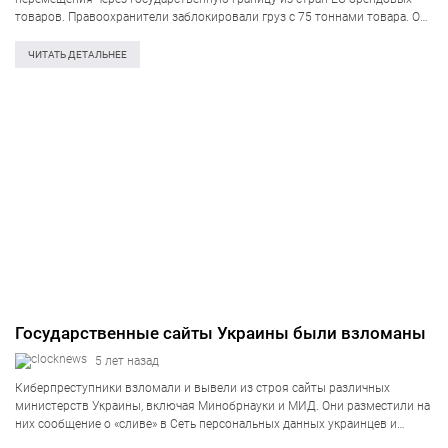
товаров. Правоохранители заблокировали груз с 75 тоннами товара. Об
этом информирует пресс-центр Службы безопасности Украины.
Контрабандную схему организовал гражданин Украины, который с
ЧИТАТЬ ДЕТАЛЬНЕЕ
апреля 2021 находится в…
Государственные сайты Украины были взломаны
5 лет назад
Киберпреступники взломали и вывели из строя сайты различных
министерств Украины, включая Минобрнауки и МИД. Они разместили на
них сообщение о «сливе» в Сеть персональных данных украинцев и
призыв «бояться и ждать худшего». После взлома работа