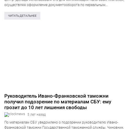
осуществляя оформление документооборота по нереальным
хозяйственным операциям, прежде всего по реализации горючего. Об
этом сообщает пресс-служба Службы безопасности Украины. По
ЧИТАТЬ ДЕТАЛЬНЕЕ
предварительным данным, деятельность «конверта» нанесла ущерб
государственному…
Руководитель Ивано-Франковской таможни
получил подозрение по материалам СБУ: ему
грозит до 10 лет лишения свободы
5 лет назад
По материалам СБУ уведомлено о подозрении руководителю Ивано-
Франковской таможни Государственной таможенной службы. Чиновник