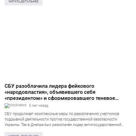
сообщает пресс-служба Службы безопасности Украины.
ЧИТАТЬ ДЕТАЛЬНЕЕ
«Специализировались» злоумышленники на продаже…
СБУ разоблачила лидера фейкового
«народовластия», объявившего себя
«президентом» и сформировавшего теневое
правительство
5 лет назад
СБУ продолжает комплексные меры по разоблачению участников
подрывной деятельности против государственной безопасности
Украины. Так в Днепре был разоблачён лидер антигосударственной
организации так называемого «народовластия» на публичных призывах
к свержению конституционного строя Украины. Об этом информирует