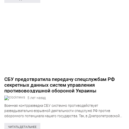
частных…
СБУ предотвратила передачу спецслужбам РФ
секретных данных систем управления
противовоздушной обороной Украины
5 лет назад
Военная контрразведка СБУ системно противодействует
разведывательно-взрывной деятельности спецслужб РФ против
оборонного потенциала нашего государства. Так, в Днепропетровской
области был разоблачён бывший чиновник одного из подразделений
Воздушных Сил Вооружённых Сил Украины на скрытом сборе секретных
ЧИТАТЬ ДЕТАЛЬНЕЕ