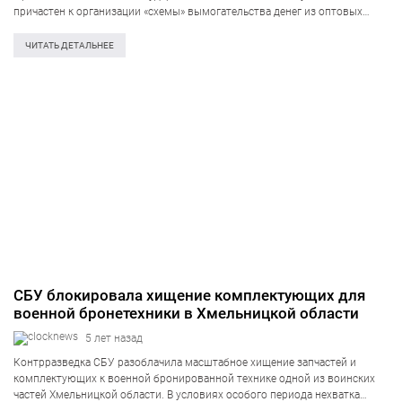
причастен к организации «схемы» вымогательства денег из оптовых
экспортеров отечественной продукции в страны Евросоюза. Кроме
этого, подозрение в совершении преступления вручено так
ЧИТАТЬ ДЕТАЛЬНЕЕ
называемому внештатному советнику должностного лица. По…
СБУ блокировала хищение комплектующих для
военной бронетехники в Хмельницкой области
5 лет назад
Контрразведка СБУ разоблачила масштабное хищение запчастей и
комплектующих к военной бронированной технике одной из воинских
частей Хмельницкой области. В условиях особого периода нехватка