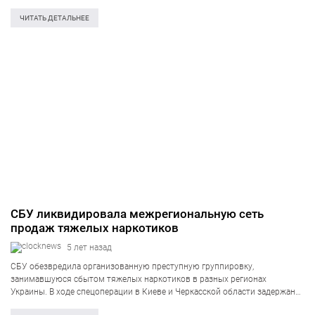
Мариуполе нейтрализована международная криминальная группировка.
Об этом информирует пресс-центр Службы безопасности Украины.
ЧИТАТЬ ДЕТАЛЬНЕЕ
«Злоумышленники похищали людей и заставляли их заниматься
наркоторговлей. В случае отказа…
СБУ ликвидировала межрегиональную сеть
продаж тяжелых наркотиков
5 лет назад
СБУ обезвредила организованную преступную группировку,
занимавшуюся сбытом тяжелых наркотиков в разных регионах
Украины. В ходе спецоперации в Киеве и Черкасской области задержаны
8 злоумышленников – лидеров и активных участников ОПГ. Об этом