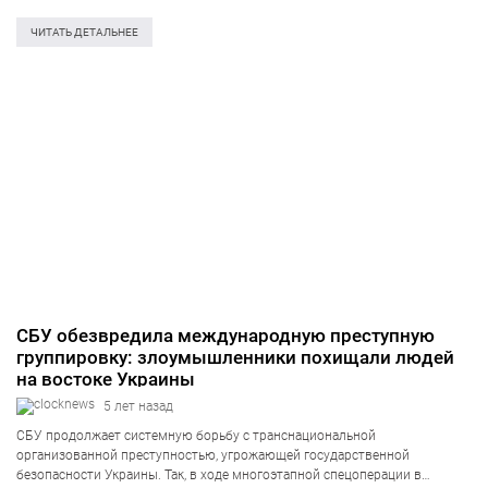
таких комплектующих это могло нанести вред обороноспособности
нашего государства. Об этом информирует пресс-служба Службы
ЧИТАТЬ ДЕТАЛЬНЕЕ
безопасности Украины. «Материалы…
СБУ обезвредила международную преступную
группировку: злоумышленники похищали людей
на востоке Украины
5 лет назад
СБУ продолжает системную борьбу с транснациональной
организованной преступностью, угрожающей государственной
безопасности Украины. Так, в ходе многоэтапной спецоперации в