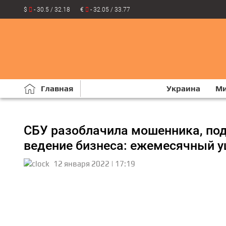
$
- 30.5 / 32.18
€
- 32.05 / 33.77
Главная
Украина
М
СБУ разоблачила мошенника, по
ведение бизнеса: ежемесячный у
12 января 2022 | 17:19