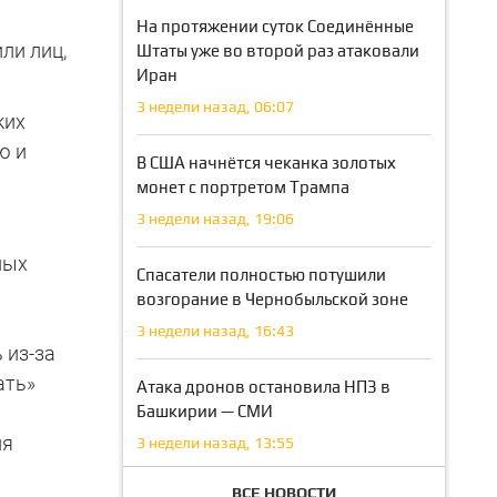
На протяжении суток Соединённые
ли лиц,
Штаты уже во второй раз атаковали
Иран
3 недели назад, 06:07
ких
ю и
В США начнётся чеканка золотых
монет с портретом Трампа
3 недели назад, 19:06
ных
Спасатели полностью потушили
возгорание в Чернобыльской зоне
3 недели назад, 16:43
 из-за
ать»
Атака дронов остановила НПЗ в
Башкирии — СМИ
ня
3 недели назад, 13:55
ВСЕ НОВОСТИ