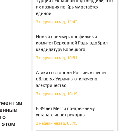
Турция с Украиной подтвердили, что
их позиция по Крыму остаётся
единой
3 недели назад, 12:43
Новый премьер: профильный
комитет Верховной Рады одобрил
кандидатуру Корецкого
3 недели назад, 10:51
Атаки со стороны России: в шести
областях Украины отключено
электричество
3 недели назад, 10:19
умент за
В 39 лет Месси по-прежнему
ванные
устанавливает рекорды
го
б этом
3 недели назад, 09:15