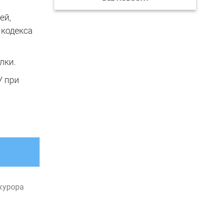
ей,
 кодекса
лки.
У при
курора