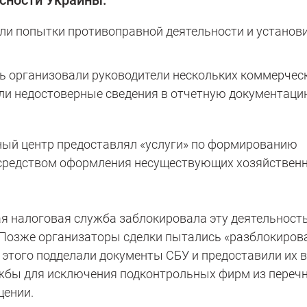
сности Украины.
и попытки противоправной деятельности и установи
ь организовали руководители нескольких коммерчес
или недостоверные сведения в отчетную документаци
ный центр предоставлял «услуги» по формированию
осредством оформления несуществующих хозяйствен
я налоговая служба заблокировала эту деятельность
 Позже организаторы сделки пытались «разблокиров
 этого подделали документы СБУ и предоставили их в
жбы для исключения подконтрольных фирм из переч
щении.