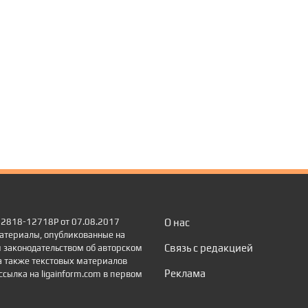
 22818-12718Р от 07.08.2017
О нас
атериалы, опубликованные на
Связь с редакцией
 законодательством об авторском
а также текстовых материалов
Реклама
сылка на ligainform.com в первом