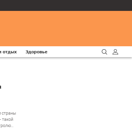
и отдых
Здоровье
я
е страны
– такой
нтролю
ии, Италии,