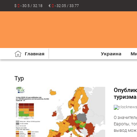
$
- 30.5 / 32.18
€
- 32.05 / 33.77
Главная
Украина
М
Тур
Опублик
туризма
О значител
Европы, то
вывод можн
заболевани