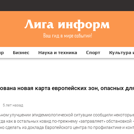
ир
Бизнес
Наука и техника
Спорт
Культура 
ована новая карта европейских зон, опасных дл
5 лет назад
ьном улучшении эпидемиологической ситуации сообщили некоторы
гда как в остальных ковид по-прежнему «заправляет» обстановкой 
о сделать из доклада Европейского центра по профилактике и ко
й (ECDC). Ситуация с коронавирусом значительно улучшилась в Дан