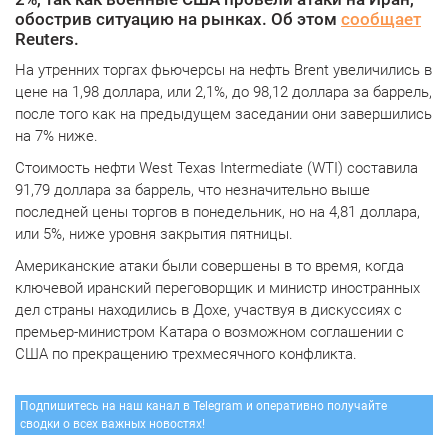
обострив ситуацию на рынках. Об этом
сообщает
Reuters.
На утренних торгах фьючерсы на нефть Brent увеличились в
цене на 1,98 доллара, или 2,1%, до 98,12 доллара за баррель,
после того как на предыдущем заседании они завершились
на 7% ниже.
Стоимость нефти West Texas Intermediate (WTI) составила
91,79 доллара за баррель, что незначительно выше
последней цены торгов в понедельник, но на 4,81 доллара,
или 5%, ниже уровня закрытия пятницы.
Американские атаки были совершены в то время, когда
ключевой иранский переговорщик и министр иностранных
дел страны находились в Дохе, участвуя в дискуссиях с
премьер-министром Катара о возможном соглашении с
США по прекращению трехмесячного конфликта.
Подпишитесь на наш канал в Telegram и оперативно получайте
сводки о всех важных новостях!