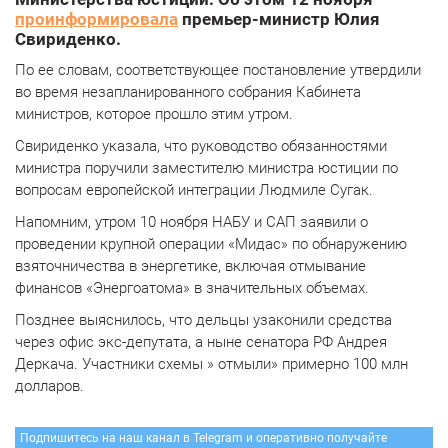
проинформировала
премьер-министр Юлия
Свириденко.
По ее словам, соответствующее постановление утвердили
во время незапланированного собрания Кабинета
министров, которое прошло этим утром.
Свириденко указала, что руководство обязанностями
министра поручили заместителю министра юстиции по
вопросам европейской интеграции Людмиле Сугак.
Напомним, утром 10 ноября НАБУ и САП заявили о
проведении крупной операции «Мидас» по обнаружению
взяточничества в энергетике, включая отмывание
финансов «Энергоатома» в значительных объемах.
Позднее выяснилось, что дельцы узаконили средства
через офис экс-депутата, а ныне сенатора РФ Андрея
Деркача. Участники схемы » отмыли» примерно 100 млн
долларов.
Подпишитесь на наш канал в Telegram и оперативно получайте