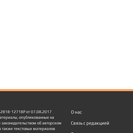
 22818-12718Р от 07.08.2017
О нас
атериалы, опубликованные на
Связь с редакцией
 законодательством об авторском
а также текстовых материалов