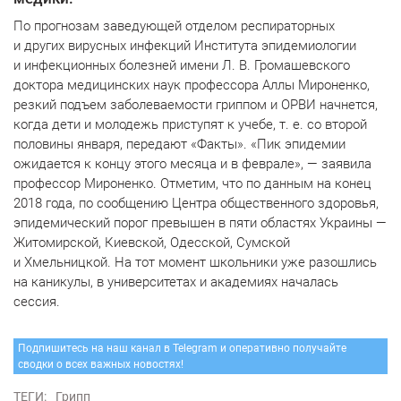
По прогнозам заведующей отделом респираторных
и других вирусных инфекций Института эпидемиологии
и инфекционных болезней имени Л. В. Громашевского
доктора медицинских наук профессора Аллы Мироненко,
резкий подъем заболеваемости гриппом и ОРВИ начнется,
когда дети и молодежь приступят к учебе, т. е. со второй
половины января, передают «Факты». «Пик эпидемии
ожидается к концу этого месяца и в феврале», — заявила
профессор Мироненко. Отметим, что по данным на конец
2018 года, по сообщению Центра общественного здоровья,
эпидемический порог превышен в пяти областях Украины —
Житомирской, Киевской, Одесской, Сумской
и Хмельницкой. На тот момент школьники уже разошлись
на каникулы, в университетах и академиях началась
сессия.
Подпишитесь на наш канал в Telegram и оперативно получайте
сводки о всех важных новостях!
ТЕГИ:
Грипп