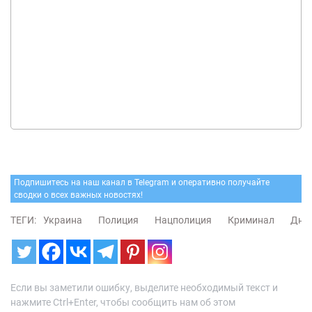
Подпишитесь на наш канал в Telegram и оперативно получайте
сводки о всех важных новостях!
ТЕГИ:
Украина
Полиция
Нацполиция
Криминал
Дне
Если вы заметили ошибку, выделите необходимый текст и
нажмите Ctrl+Enter, чтобы сообщить нам об этом