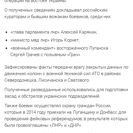
операции на востоке Украины.
О полученных сведениях докладывал российским
кураторам и бывшим вожакам боевиков, среди них:
«глава парламента лнр» Алексей Карякин,
«министр мвд лнр» Игорь Корнет,
«военный комендант» восторжённого Луганска
Сергей Грачев с позывным «Грач».
Зафиксированы факты передачи врагу закрытых данных по
движению колонн с военной техникой сил АТО в районах
Северодонецка, Лисичанска и Сватового.
Полученные разведданные использовались для подготовки
засад и обстрелов украинских подразделений.
Также боевик осуществлял охрану граждан России,
которые в 2014 году приехали на Луганщину и Донбасс для
проведения фейковых референдумов, в результате которых
были провозглашены «ЛНР» и «ДНР».