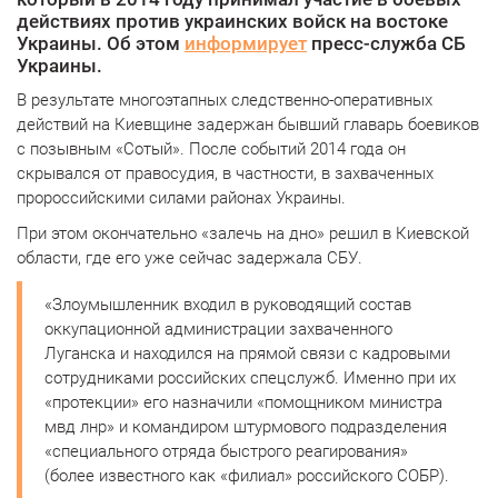
действиях против украинских войск на востоке
Украины. Об этом
информирует
пресс-служба СБ
Украины.
В результате многоэтапных следственно-оперативных
действий на Киевщине задержан бывший главарь боевиков
с позывным «Сотый». После событий 2014 года он
скрывался от правосудия, в частности, в захваченных
пророссийскими силами районах Украины.
При этом окончательно «залечь на дно» решил в Киевской
области, где его уже сейчас задержала СБУ.
«Злоумышленник входил в руководящий состав
оккупационной администрации захваченного
Луганска и находился на прямой связи с кадровыми
сотрудниками российских спецслужб.
Именно при их
«протекции» его назначили «помощником министра
мвд лнр» и командиром штурмового подразделения
«специального отряда быстрого реагирования»
(более известного как «филиал» российского СОБР).