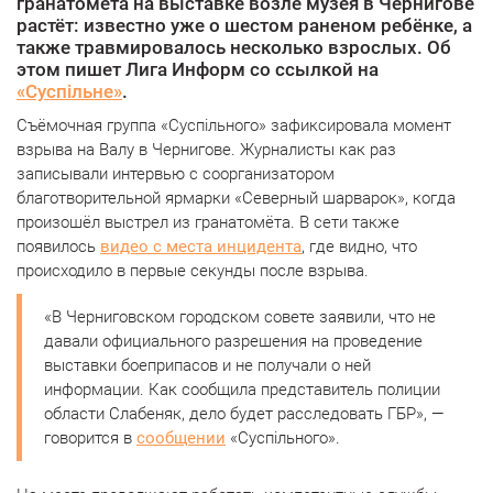
гранатомёта на выставке возле музея в Чернигове
растёт: известно уже о шестом раненом ребёнке, а
также травмировалось несколько взрослых. Об
этом пишет Лига Информ со ссылкой на
«Суспільне»
.
Съёмочная группа «Суспільного» зафиксировала момент
взрыва на Валу в Чернигове. Журналисты как раз
записывали интервью с соорганизатором
благотворительной ярмарки «Северный шарварок», когда
произошёл выстрел из гранатомёта. В сети также
появилось
видео с места инцидента
, где видно, что
происходило в первые секунды после взрыва.
«В Черниговском городском совете заявили, что не
давали официального разрешения на проведение
выставки боеприпасов и не получали о ней
информации. Как сообщила представитель полиции
области Слабеняк, дело будет расследовать ГБР», —
говорится в
сообщении
«Суспільного».