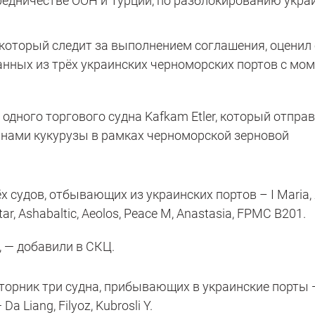
редничестве ООН и Турции, по разблокированию укра
который следит за выполнением соглашения, оценил
анных из трёх украинских черноморских портов с мо
дного торгового судна Kafkam Etler, который отправ
ннами кукурузы в рамках черноморской зерновой
х судов, отбывающих из украинских портов – I Maria, 
 Ashabaltic, Aeolos, Peace M, Anastasia, FPMC B201.
, — добавили в СКЦ.
торник три судна, прибывающих в украинские порты 
a Liang, Filyoz, Kubrosli Y.