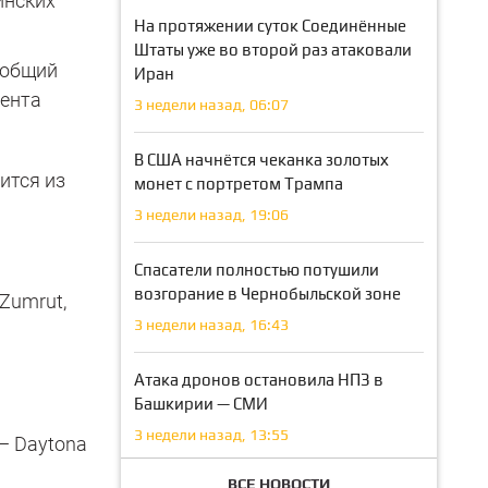
инских
На протяжении суток Соединённые
Штаты уже во второй раз атаковали
 общий
Иран
мента
3 недели назад, 06:07
В США начнётся чеканка золотых
ится из
монет с портретом Трампа
3 недели назад, 19:06
Спасатели полностью потушили
возгорание в Чернобыльской зоне
Zumrut,
3 недели назад, 16:43
Атака дронов остановила НПЗ в
Башкирии — СМИ
3 недели назад, 13:55
— Daytona
ВСЕ НОВОСТИ