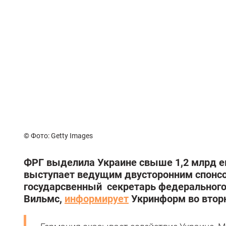
© Фото: Getty Images
ФРГ выделила Украине свыше 1,2 млрд е
выступает ведущим двусторонним спонсо
государсвенный секретарь федерального
Вильмс,
информирует
Укринформ во вторн