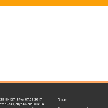
 22818-12718Р от 07.08.2017
О нас
атериалы, опубликованные на