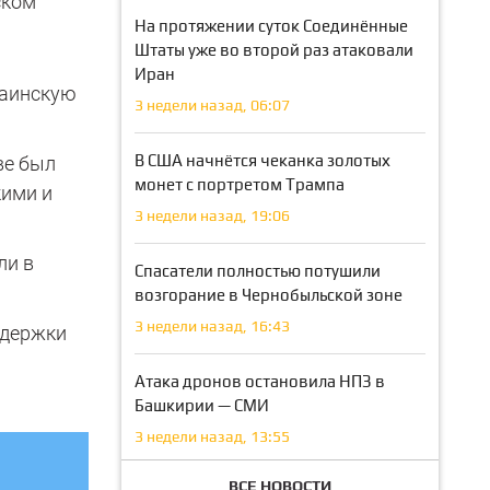
ском
На протяжении суток Соединённые
Штаты уже во второй раз атаковали
Иран
раинскую
3 недели назад, 06:07
В США начнётся чеканка золотых
ве был
монет с портретом Трампа
кими и
3 недели назад, 19:06
ли в
Спасатели полностью потушили
возгорание в Чернобыльской зоне
3 недели назад, 16:43
ддержки
Атака дронов остановила НПЗ в
Башкирии — СМИ
3 недели назад, 13:55
ВСЕ НОВОСТИ