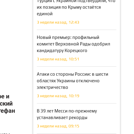
Турция с Украиной подтвердили, что
их позиция по Крыму остаётся
единой
3 недели назад, 12:43
Новый премьер: профильный
комитет Верховной Рады одобрил
кандидатуру Корецкого
3 недели назад, 10:51
Атаки со стороны России: в шести
областях Украины отключено
электричество
е и
3 недели назад, 10:19
ский
тефан
В 39 лет Месси по-прежнему
устанавливает рекорды
3 недели назад, 09:15