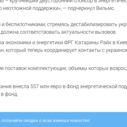
Мы – крупнейший двусторонний спонсор в энергетиче
ро неотложной поддержки», — подчеркнул Вильмс.
 и беспилотниками, стремясь дестабилизировать ук
ь должна соответствовать актуальности вызовов.
ра экономики и энергетики ФРГ Катарины Райх в Кие
, который теперь координирует контакты с украинс
ие поставок комплектующих, объемы которых возрос
ания внесла 557 млн евро в Фонд энергетической по
 в фонд.
 получайте сводки о всех важных новостях!