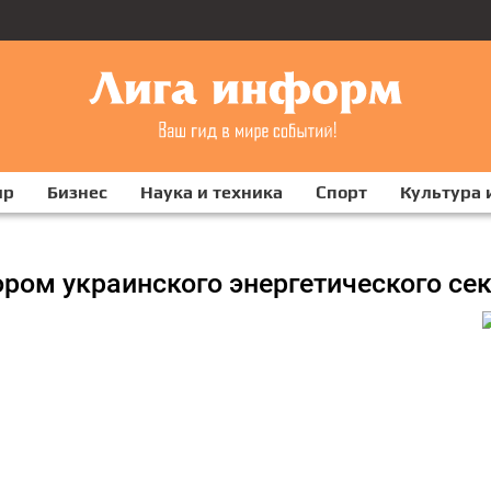
ир
Бизнес
Наука и техника
Спорт
Культура 
ром украинского энергетического се