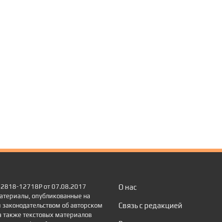
 22818-12718Р от 07.08.2017
О нас
атериалы, опубликованные на
Связь с редакцией
 законодательством об авторском
а также текстовых материалов