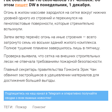
этом
пишет
DW в понедельник, 1 декабря.
Огонь в жилом массиве зародился на сетке вокруг нижних
уровней одного из строений и перекинулся на
пенопластовые поверхности, которые стремительно
вспыхнули.
Затем ветер перенёс огонь на иные строения — всего
затронуто семь из восьми зданий жилого комплекса.
Полное тушение пламени завершилось лишь в пятницу.
Проверка выявила, что сетка на внешних строительных
лесах не отвечала требованиям пожарной безопасности.
Главный секретарь правительства Гонконга Эрик Чан
обвинил застройщиков в удешевлении материалов для
достижения большей выгоды.
Подпишитесь на наш канал в Telegram и оперативно получайте
сводки о всех важных новостях!
ТЕГИ:
Пожар
Гонконг