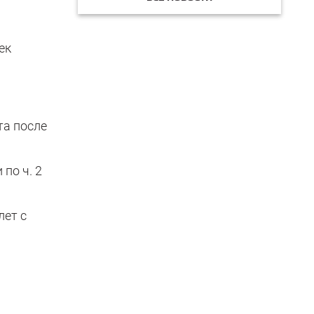
ек
та после
по ч. 2
лет с