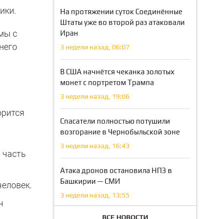
ики.
На протяжении суток Соединённые
Штаты уже во второй раз атаковали
мы с
Иран
него
3 недели назад, 06:07
В США начнётся чеканка золотых
монет с портретом Трампа
3 недели назад, 19:06
орится
Спасатели полностью потушили
возгорание в Чернобыльской зоне
3 недели назад, 16:43
 часть
Атака дронов остановила НПЗ в
Башкирии — СМИ
человек.
3 недели назад, 13:55
ч
ВСЕ НОВОСТИ