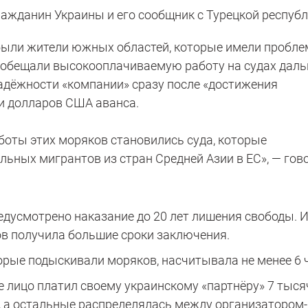
ажданин Украины и его сообщник с Турецкой республ
ыли жители южных областей, которые имели пробле
обещали высокооплачиваемую работу на судах даль
адёжности «компании» сразу после «достижения
и долларов США аванса.
боты этих моряков становились суда, которые
льных мигрантов из стран Средней Азии в ЕС», — гов
едусмотрено наказание до 20 лет лишения свободы. И
в получила большие сроки заключения.
орые подыскивали моряков, насчитывала не менее 6 
 лицо платил своему украинскому «партнёру» 7 тыся
у, а остальные распределялась между организатором-