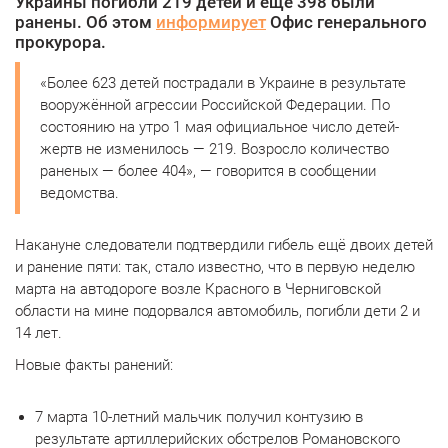
Украины погибли 219 детей и ещё 398 были
ранены. Об этом
информирует
Офис генерального
прокурора.
«Более 623 детей пострадали в Украине в результате
вооружённой агрессии Российской Федерации. По
состоянию на утро 1 мая официальное число детей-
жертв не изменилось — 219. Возросло количество
раненых — более 404», — говорится в сообщении
ведомства.
Накануне следователи подтвердили гибель ещё двоих детей
и ранение пяти: так, стало известно, что в первую неделю
марта на автодороге возле Красного в Черниговской
области на мине подорвался автомобиль, погибли дети 2 и
14 лет.
Новые факты ранений:
7 марта 10-летний мальчик получил контузию в
результате артиллерийских обстрелов Романовского