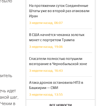
е было
На протяжении суток Соединённые
Штаты уже во второй раз атаковали
Иран
3 недели назад, 06:07
В США начнётся чеканка золотых
монет с портретом Трампа
3 недели назад, 19:06
Спасатели полностью потушили
возгорание в Чернобыльской зоне
3 недели назад, 16:43
витель
Атака дронов остановила НПЗ в
Башкирии — СМИ
ечь идет
3 недели назад, 13:55
акой шаг,
 Чехии в
ВСЕ НОВОСТИ