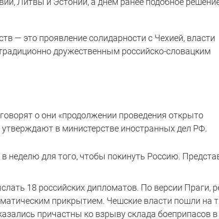
вии, Литвы и Эстонии, а днём ранее подобное решени
в — это проявление солидарности с Чехией, власти
«традиционно дружественным российско-словацким
говорят о они «продолжении проведения открыто
— утверждают в министерстве иностранных дел РФ.
в неделю для того, чтобы покинуть Россию. Предста
слать 18 российских дипломатов. По версии Праги, р
оматическим прикрытием. Чешские власти пошли на т
оказались причастны ко взрыву склада боеприпасов в