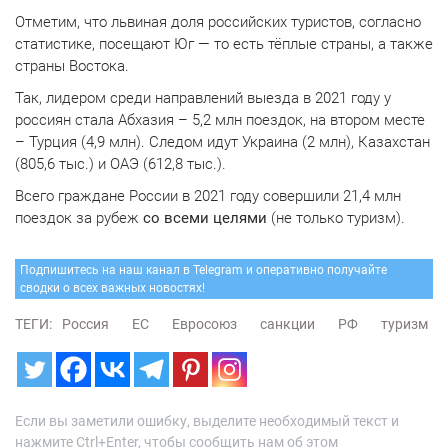
Отметим, что львиная доля российских туристов, согласно
статистике, посещают Юг — то есть тёплые страны, а также
страны Востока.
Так, лидером среди направлений выезда в 2021 году у
россиян стала Абхазия – 5,2 млн поездок, на втором месте
– Турция (4,9 млн). Следом идут Украина (2 млн), Казахстан
(805,6 тыс.) и ОАЭ (612,8 тыс.).
Всего граждане России в 2021 году совершили 21,4 млн
поездок за рубеж
со всеми целями
(не только туризм).
Подпишитесь на наш канал в Telegram и оперативно получайте
сводки о всех важных новостях!
ТЕГИ:
Россия
ЕС
Евросоюз
санкции
РФ
туризм
Если вы заметили ошибку, выделите необходимый текст и
нажмите Ctrl+Enter, чтобы сообщить нам об этом